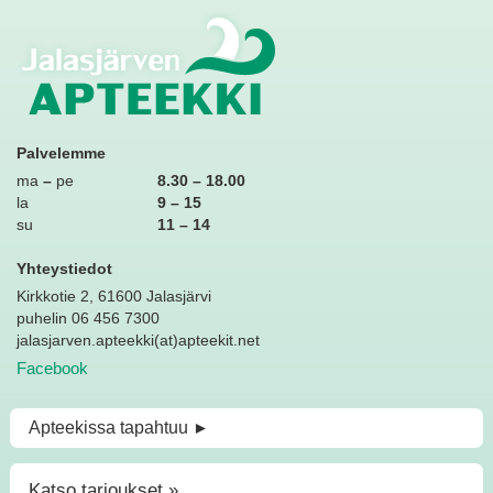
Jalasjärven
Palvelemme
apteekki
ma
–
pe
8.30 – 18.00
la
9 – 15
su
11 – 14
Yhteystiedot
Kirkkotie 2, 61600 Jalasjärvi
puhelin 06 456 7300
jalasjarven.apteekki(at)apteekit.net
Facebook
Apteekissa tapahtuu
►
Katso tarjoukset